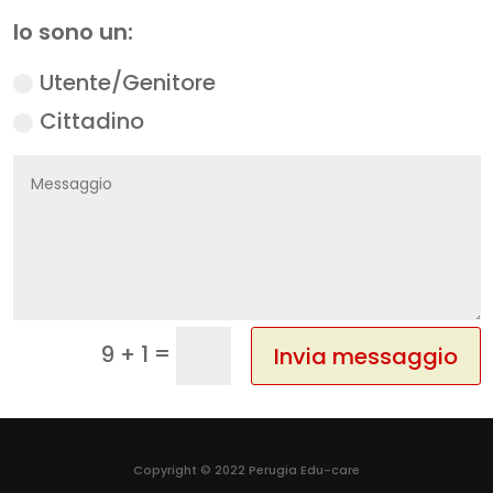
Io sono un:
Utente/Genitore
Cittadino
=
9 + 1
Invia messaggio
Copyright © 2022
Perugia Edu-care