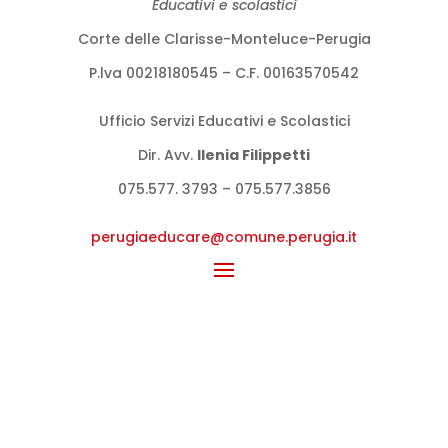
Educativi e scolastici
Corte delle Clarisse-Monteluce-Perugia
P.lva 00218180545 – C.F. 00163570542
Ufficio Servizi Educativi e Scolastici
Dir. Avv.
llenia Filippetti
075.577. 3793 – 075.577.3856
perugiaeducare@comune.perugia.
it