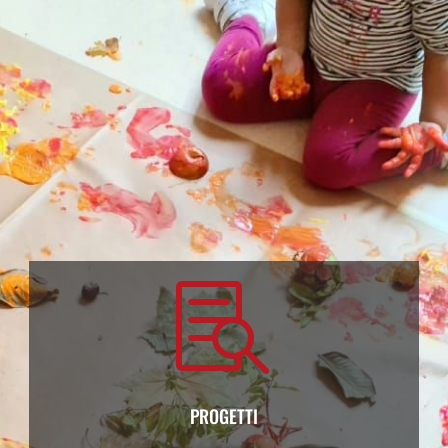

PROGETTI