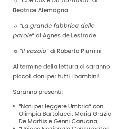
☼ “
Che cos’è un bambino”
di
Beatrice Alemagna
☼ “
La grande fabbrica delle
parole
” di Agnes de Lestrade
☼ “
Il vasaio
” di Roberto Piumini
Al termine della lettura ci saranno
piccoli doni per tutti i bambini!
Saranno presenti:
“Nati per leggere Umbria” con
Olimpia Bartolucci, Maria Grazia
De Martiis e Genni Caruana;
“Unione Nazionale Consumatori