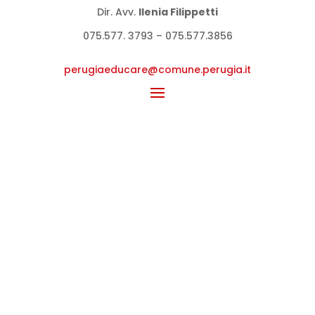
Dir. Avv.
llenia Filippetti
075.577. 3793 – 075.577.3856
perugiaeducare@comune.perugia.
it